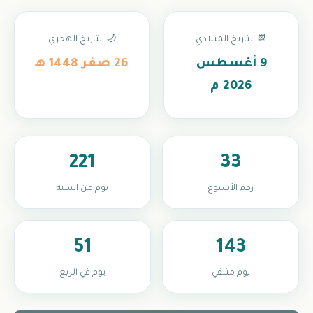
📆 التاريخ الميلادي
🌙 التاريخ الهجري
9 أغسطس
26 صفر 1448 هـ
2026 م
221
33
رقم الأسبوع
يوم من السنة
51
143
يوم متبقي
يوم في الربع