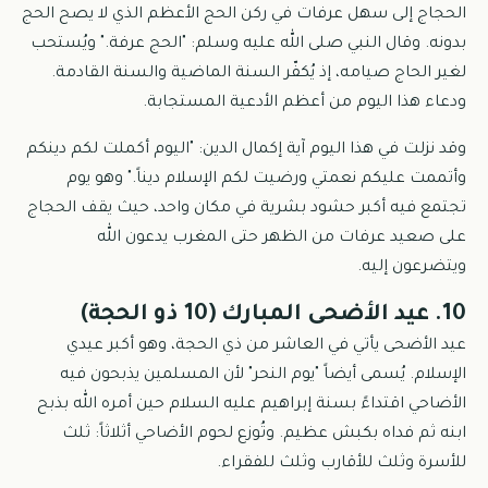
الحجاج إلى سهل عرفات في ركن الحج الأعظم الذي لا يصح الحج
بدونه. وقال النبي صلى الله عليه وسلم: "الحج عرفة." ويُستحب
لغير الحاج صيامه، إذ يُكفّر السنة الماضية والسنة القادمة.
ودعاء هذا اليوم من أعظم الأدعية المستجابة.
وقد نزلت في هذا اليوم آية إكمال الدين: "اليوم أكملت لكم دينكم
وأتممت عليكم نعمتي ورضيت لكم الإسلام ديناً." وهو يوم
تجتمع فيه أكبر حشود بشرية في مكان واحد، حيث يقف الحجاج
على صعيد عرفات من الظهر حتى المغرب يدعون الله
ويتضرعون إليه.
10. عيد الأضحى المبارك (10 ذو الحجة)
عيد الأضحى يأتي في العاشر من ذي الحجة، وهو أكبر عيدي
الإسلام. يُسمى أيضاً "يوم النحر" لأن المسلمين يذبحون فيه
الأضاحي اقتداءً بسنة إبراهيم عليه السلام حين أمره الله بذبح
ابنه ثم فداه بكبش عظيم. وتُوزع لحوم الأضاحي أثلاثاً: ثلث
للأسرة وثلث للأقارب وثلث للفقراء.