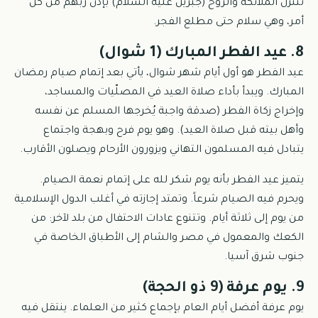
تتنزل الملائكة والروح (جبريل عليه السلام) بإذن ربهم من كل
أمر، وهي سلام حتى مطلع الفجر.
8. عيد الفطر المبارك (1 شوال)
عيد الفطر هو أول أيام شهر شوال، يأتي بعد إتمام صيام رمضان
المبارك. ويبدأ بأداء صلاة العيد في المصلّيات والمساجد،
وإخراج زكاة الفطر (صدقة واجبة يُخرجها المسلم عن نفسه
وأهل بيته قبل صلاة العيد). وهو يوم فرح وبهجة واجتماع
يتبادل فيه المسلمون التهاني ويزورون الأرحام ويصلون الأقارب.
يتميز عيد الفطر بأنه يوم شكر لله على إتمام نعمة الصيام.
ويحرم فيه الصيام شرعاً. وتمتد إجازته في أغلب الدول الإسلامية
من يوم إلى ثلاثة أيام. وتتنوع عادات الاحتفال من بلد لآخر: من
الكعك والمعمول في مصر والشام إلى الأطباق الخاصة في
جنوب شرق آسيا.
9. يوم عرفة (9 ذو الحجة)
يوم عرفة أفضل أيام العام بإجماع كثير من العلماء. ينتقل فيه