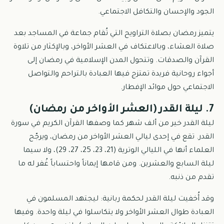
الجود والإحسان والتكافل الاجتماعي.
يتميز رمضان بصلاة التراويح التي تُقام جماعة في المساجد بعد
صلاة العشاء، وبالاعتكاف في العشر الأواخر، وبالإكثار من تلاوة
القرآن والصدقات. وتتحول المدن الإسلامية في رمضان إلى
أجواء روحانية فريدة تمتزج فيها العبادة بالتراحم والتواصل
الاجتماعي حول موائد الإفطار.
7. ليلة القدر (العشر الأواخر من رمضان)
ليلة القدر خير من ألف شهر كما وصفها القرآن الكريم في سورة
القدر. تقع في إحدى ليالي العشر الأواخر من رمضان، ويرجّح
العلماء أنها في الليالي الوترية (21، 23، 25، 27، 29)، ولا سيما
ليلة السابع والعشرين. ومن قامها إيماناً واحتساباً غُفر له ما
تقدم من ذنبه.
وقد أُخفيت ليلة القدر لحكمة ربانية: ليجتهد المسلمون في
العبادة طوال العشر الأواخر ولا يتكاسلوا في ليلة واحدة. وفيها