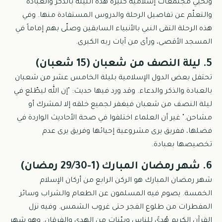
وتُحيي مجتمعات إسلامية كثيرة هذه الليلة بالذكر والعبادة
والتعلّم عن تفاصيل الرحلة والدروس المستفادة منها. وفي
هذه الرحلة التقى النبي بالأنبياء السابقين وصلّى بهم إماماً في
المسجد الأقصى، ورأى من آيات ربه الكبرى.
5. ليلة النصف من شعبان (15 شعبان)
تحتفل بعض الدول الإسلامية بليلة الخامس عشر من شعبان
بالعبادة والذكر والدعاء. وقد ورد فيها حديث: "إن الله ليطّلع في
ليلة النصف من شعبان فيغفر لجميع خلقه إلا لمشرك أو
مشاحن." غير أن العلماء اختلفوا في صحة الأحاديث الواردة في
فضلها، ففريق يرى مشروعية إحيائها وفريق يرى عدم
تخصيصها بعبادة.
6. شهر رمضان المبارك (1-29/30 رمضان)
شهر رمضان المبارك هو الركن الرابع من أركان الإسلام
الخمسة. يصوم فيه المسلمون عن الطعام والشراب وسائر
المفطرات من طلوع الفجر حتى غروب الشمس. وفيه نزل
القرآن الكريم هُدىً للناس وبيّنات من الهدى والفرقان. وهو شهر