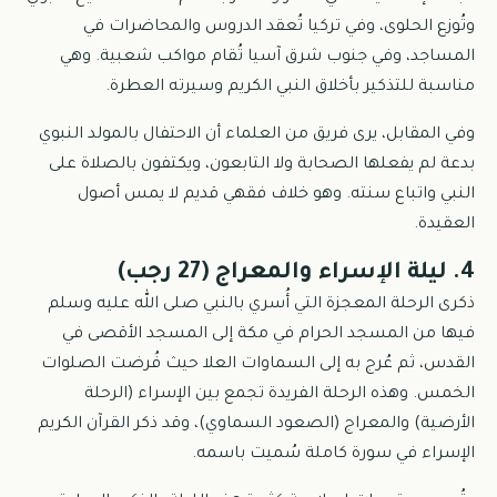
وتُوزع الحلوى، وفي تركيا تُعقد الدروس والمحاضرات في
المساجد، وفي جنوب شرق آسيا تُقام مواكب شعبية. وهي
مناسبة للتذكير بأخلاق النبي الكريم وسيرته العطرة.
وفي المقابل، يرى فريق من العلماء أن الاحتفال بالمولد النبوي
بدعة لم يفعلها الصحابة ولا التابعون، ويكتفون بالصلاة على
النبي واتباع سنته. وهو خلاف فقهي قديم لا يمس أصول
العقيدة.
4. ليلة الإسراء والمعراج (27 رجب)
ذكرى الرحلة المعجزة التي أُسري بالنبي صلى الله عليه وسلم
فيها من المسجد الحرام في مكة إلى المسجد الأقصى في
القدس، ثم عُرج به إلى السماوات العلا حيث فُرضت الصلوات
الخمس. وهذه الرحلة الفريدة تجمع بين الإسراء (الرحلة
الأرضية) والمعراج (الصعود السماوي)، وقد ذكر القرآن الكريم
الإسراء في سورة كاملة سُميت باسمه.