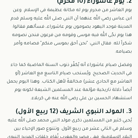
2. يوم عاشوراء (10 محرم)
يوم العاشر من محرم يوم له مكانة عظيمة في الإسلام. وعن
ابن عباس رضي الله عنهما أن النبي صلى الله عليه وسلم قدم
المدينة فوجد اليهود يصومون يوم عاشوراء، فسألهم فقالوا:
هذا يوم نجّى الله فيه موسى وقومه من فرعون فنحن نصومه
شكراً لله. فقال النبي: "نحن أحق بموسى منكم" فصامه وأمر
بصيامه.
وفضل صيام عاشوراء أنه يُكفّر ذنوب السنة الماضية كما جاء
في الحديث الصحيح. ويُستحب صيام التاسع مع العاشر (أو
العاشر مع الحادي عشر) مخالفةً لأهل الكتاب. وهذا اليوم يحمل
أيضاً دلالة تاريخية مؤلمة عند المسلمين الشيعة لكونه يوم
استشهاد الحسين بن علي رضي الله عنه في كربلاء.
3. المولد النبوي الشريف (12 ربيع الأول)
يُحيي كثير من المسلمين ذكرى مولد النبي محمد صلى الله عليه
وسلم في الثاني عشر من ربيع الأول. وتتنوع صور الإحياء بين
البلاد الإسلامية: ففي مصر والمغرب تُقام حلقات المديح النبوي