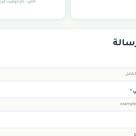
9ص - 5م (توقيت الرياض)
سالة
ي *