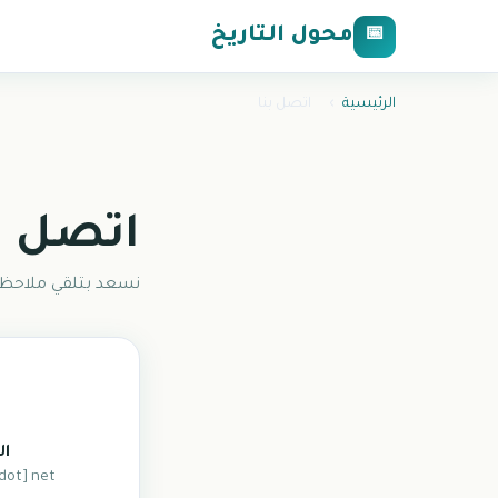
محول التاريخ
📅
الرئيسية
›
اتصل بنا
اتصل ب
نسعد بتلقي ملاحظات
ال
[dot] net