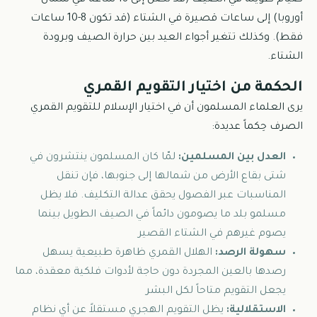
صيام طويلة في الصيف (قد تصل إلى 18 ساعة في شمال
أوروبا) إلى ساعات قصيرة في الشتاء (قد تكون 8-10 ساعات
فقط). وكذلك تتغير أجواء العيد بين حرارة الصيف وبرودة
الشتاء.
الحكمة من اختيار التقويم القمري
يرى العلماء المسلمون أن في اختيار الإسلام للتقويم القمري
الصرف حِكماً عديدة:
العدل بين المسلمين:
لمّا كان المسلمون ينتشرون في
شتى بقاع الأرض من شمالها إلى جنوبها، فإن تنقل
المناسبات عبر الفصول يحقق عدالة التكليف. فلا يظل
مسلمو بلد ما يصومون دائماً في الصيف الطويل بينما
يصوم غيرهم في الشتاء القصير
سهولة الرصد:
الهلال القمري ظاهرة طبيعية يسهل
رصدها بالعين المجردة دون حاجة لأدوات فلكية معقدة، مما
يجعل التقويم متاحاً لكل البشر
الاستقلالية:
يظل التقويم الهجري مستقلاً عن أي نظام