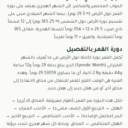
الجواب المختصر والمباشر: لأن الشهر الهجري يعتمد على دورة
القمر حول الأرض (≈ 29.5 يوم)، بينما الشهر الميلادي مبني على
تقسيم دورة الأرض حول الشمس (≈ 365.25 يوم) إلى 12 قسماً.
ناتج ضرب 29.5 × 12 = 354 يوماً للسنة الهجرية، مقابل 365
يوماً للميلادية. والفرق = 11 يوماً تقريباً.
دورة القمر بالتفصيل
يُكمل القمر دورة كاملة حول الأرض في ما يُعرف بالشهر
الاقتراني (Synodic Month) الذي يبلغ بدقة 29 يوماً و12 ساعة
و44 دقيقة و2.8 ثانية، أي ما يساوي 29.53059 يوماً. وهذه
الفترة هي الوقت اللازم للقمر للانتقال من محاق (اختفاء) إلى
محاق آخر، أو من هلال جديد إلى هلال جديد.
خلال هذه الدورة يمر القمر بأطوار معروفة: المحاق (لا يُرى) →
الهلال → التربيع الأول (نصف مضيء) → الأحدب المتزايد →
البدر (مكتمل الإضاءة) → الأحدب المتناقص → التربيع الأخير →
الهلال المتناقص → المحاق. وبداية كل شهر هجري تتحدد برؤية