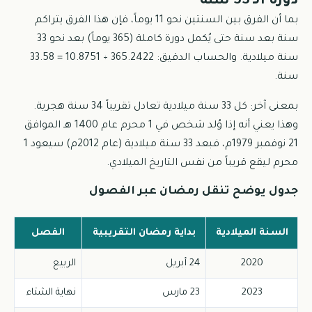
دورة الـ 33 سنة
بما أن الفرق بين السنتين نحو 11 يوماً، فإن هذا الفرق يتراكم
سنة بعد سنة حتى يُكمل دورة كاملة (365 يوماً) بعد نحو 33
سنة ميلادية. والحساب الدقيق: 365.2422 ÷ 10.8751 = 33.58
سنة.
بمعنى آخر: كل 33 سنة ميلادية تعادل تقريباً 34 سنة هجرية.
وهذا يعني أنه إذا وُلد شخص في 1 محرم عام 1400 هـ الموافق
21 نوفمبر 1979م، فبعد 33 سنة ميلادية (عام 2012م) سيعود 1
محرم ليقع قريباً من نفس التاريخ الميلادي.
جدول يوضح تنقل رمضان عبر الفصول
السنة الميلادية
بداية رمضان التقريبية
الفصل
2020
24 أبريل
الربيع
2023
23 مارس
نهاية الشتاء