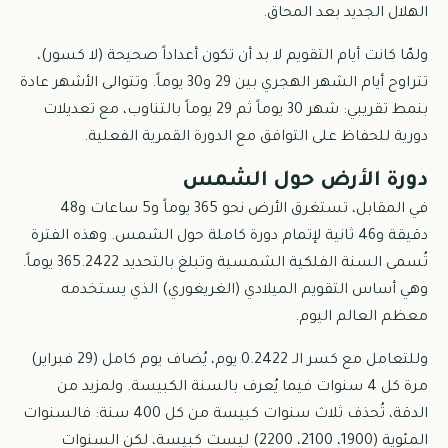
الهلال الجديد بعد المحاق.
ولمّا كانت أيام التقويم لا بد أن تكون أعداداً صحيحة (لا كسور)،
تتراوح أيام الشهر الهجري بين 29 و30 يوماً. وتتوالى الأشهر عادة
بنمط تقريبي: شهر 30 يوماً ثم 29 يوماً بالتناوب، مع تعديلات
دورية للحفاظ على التوافق مع الدورة القمرية الفعلية.
دورة الأرض حول الشمس
في المقابل، تستغرق الأرض نحو 365 يوماً و5 ساعات و48
دقيقة و46 ثانية لإتمام دورة كاملة حول الشمس. وهذه الفترة
تُسمى السنة الفلكية الشمسية وتبلغ بالتحديد 365.2422 يوماً.
وهي أساس التقويم الميلادي (الغريغوري) الذي يستخدمه
معظم العالم اليوم.
وللتعامل مع كسر الـ 0.2422 يوم، يُضاف يوم كامل (29 فبراير)
مرة كل 4 سنوات فيما يُعرف بالسنة الكبيسة. ولمزيد من
الدقة، تُحذف ثلاث سنوات كبيسة من كل 400 سنة: فالسنوات
المئوية (1900، 2100، 2200) ليست كبيسة، لكن السنوات